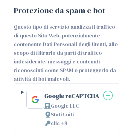
Protezione da spam e bot
Questo tipo di servizio analizza il traffico
di questo Sito Web, potenzialmente
contenente Dati Personali degli Utenti, allo
scopo di filtrarlo da parti di traffico
indesiderate, messaggi e contenuti
riconosciuti come SPAM o proteggerlo da
attività di bot malevoli.
Google reCAPTCHA
Google LLC
Azienda:
Stati Uniti
Luogo
clic +8
del
Dati