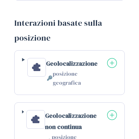
trattamento:
Personali
trattati:
Interazioni basate sulla
posizione
Geolocalizzazione
posizione
Dati
geografica
Personali
trattati:
Geolocalizzazione
non continua
posizione