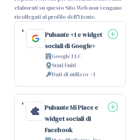
elaborati su questo Sito Web non vengano
ricollegati al profilo dell'Utente.
Pulsante +1 e widget
sociali di Google+
Google LLC
Azienda:
Stati Uniti
Luogo
Dati di utilizzo +1
del
Dati
trattamento:
Personali
trattati:
Pulsante Mi Piace e
widget sociali di
Facebook