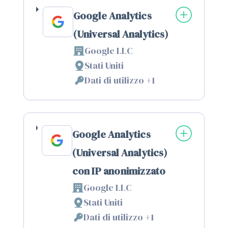
Google Analytics
(Universal Analytics)
Google LLC
Azienda:
Stati Uniti
Luogo
Dati di utilizzo +1
del
Dati
trattamento:
Personali
trattati:
Google Analytics
(Universal Analytics)
con IP anonimizzato
Google LLC
Azienda:
Stati Uniti
Luogo
Dati di utilizzo +1
del
Dati