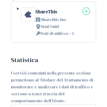
ShareThis
Sharethis Inc.
Azienda:
Stati Uniti
Luogo
Dati di utilizzo +1
del
Dati
trattamento:
Personali
trattati:
Statistica
I servizi contenuti nella presente sezione
permettono al Titolare del Trattamento di
monitorare e analizzare i dati di traffico e
servono a tener traccia del
comportamento dell’Utente.