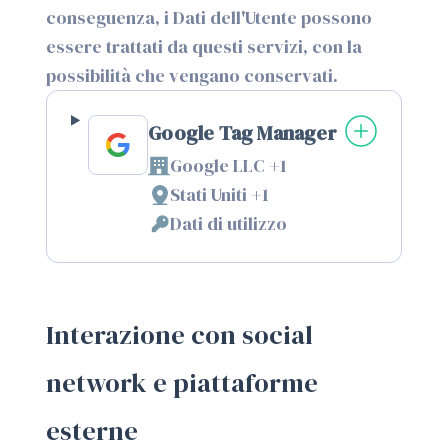
conseguenza, i Dati dell'Utente possono
essere trattati da questi servizi, con la
possibilità che vengano conservati.
Google Tag Manager
Google LLC +1
Azienda:
Stati Uniti +1
Luogo
Dati di utilizzo
del
Dati
trattamento:
Personali
trattati:
Interazione con social
network e piattaforme
esterne