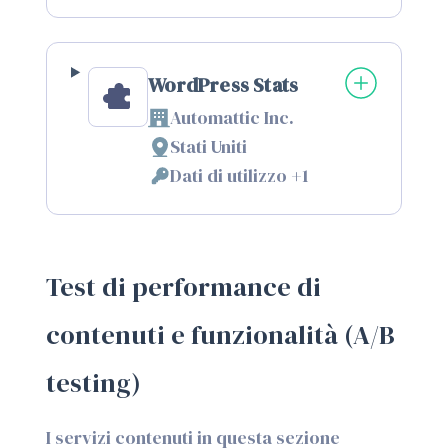
trattamento:
Personali
trattati:
WordPress Stats
Automattic Inc.
Azienda:
Stati Uniti
Luogo
Dati di utilizzo +1
del
Dati
trattamento:
Personali
trattati:
Test di performance di
contenuti e funzionalità (A/B
testing)
I servizi contenuti in questa sezione