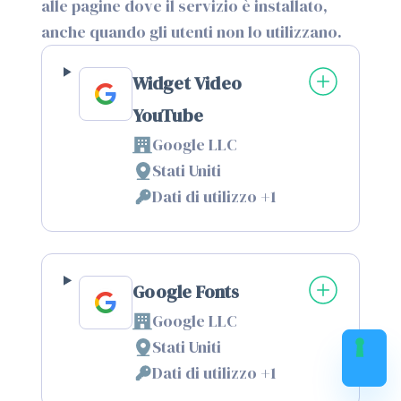
alle pagine dove il servizio è installato,
anche quando gli utenti non lo utilizzano.
Widget Video
YouTube
Google LLC
Azienda:
Stati Uniti
Luogo
Dati di utilizzo +1
del
Dati
trattamento:
Personali
trattati:
Google Fonts
Google LLC
Azienda:
Stati Uniti
Luogo
Dati di utilizzo +1
del
Dati